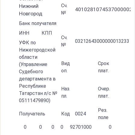
Сч.
Нижний
4010281074537000002
№
Новгород
Банк получателя
ИНН
КПП
Сч.
03212643000000013233
УФК по
№
Нижегородской
области
Вид
Срок
(Управление
оп.
плат.
Судебного
департамента в
Республике
Наз.
Очер.
Татарстан л/с №
пл.
плат.
05111479890)
Рез.
Получатель
Код
0024
поле
0
0
0
0
92701000
0