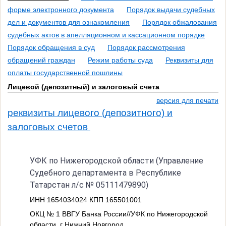
форме электронного документа
Порядок выдачи судебных
дел и документов для ознакомления
Порядок обжалования
судебных актов в апелляционном и кассационном порядке
Порядок обращения в суд
Порядок рассмотрения
обращений граждан
Режим работы суда
Реквизиты для
оплаты государственной пошлины
Лицевой (депозитный) и залоговый счета
версия для печати
реквизиты лицевого (депозитного) и
залоговых счетов
УФК по Нижегородской области (Управление
Судебного департамента в Республике
Татарстан л/с № 05111479890)
ИНН 1654034024 КПП 165501001
ОКЦ № 1 ВВГУ Банка России//УФК по Нижегородской
области, г Нижний Новгород