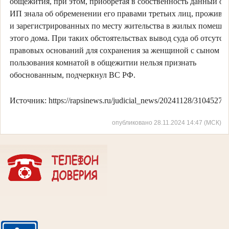
общежития, при этом, приобретая в собственность данный об
ИП знала об обременении его правами третьих лиц, прожив
и зарегистрированных по месту жительства в жилых помеще
этого дома. При таких обстоятельствах вывод суда об отсутст
правовых оснований для сохранения за женщиной с сыном п
пользования комнатой в общежитии нельзя признать
обоснованным, подчеркнул ВС РФ.
Источник: https://rapsinews.ru/judicial_news/20241128/31045276
опубликовано 28.11.2024 14:47 (МСК)