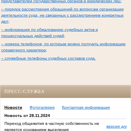
представителей государственных органов и юридических лиц;
– порядок рассмотрения обращений по вопросам организации
деятельности суда, не связанных с рассмотрением конкретных
дел;
– информация по обжалованию судебных актов и
процессуальных действий судей;
– номера телефонов, по которым можно получить информацию
справочного характера;
– служебные телефоны судебных составов суда.
ПРЕСС-СЛУЖБА
Новости
Фотогалерея
Контактная информация
Новость от 28.11.2024
Переход общежития в частную собственность не
версия для 
является основанием выселения