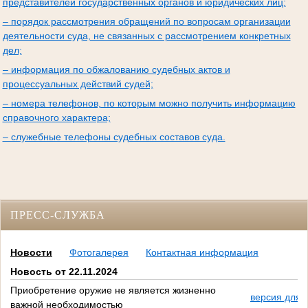
представителей государственных органов и юридических лиц;
– порядок рассмотрения обращений по вопросам организации
деятельности суда, не связанных с рассмотрением конкретных
дел;
– информация по обжалованию судебных актов и
процессуальных действий судей;
– номера телефонов, по которым можно получить информацию
справочного характера;
– служебные телефоны судебных составов суда.
ПРЕСС-СЛУЖБА
Новости
Фотогалерея
Контактная информация
Новость от 22.11.2024
Приобретение оружие не является жизненно
версия для 
важной необходимостью