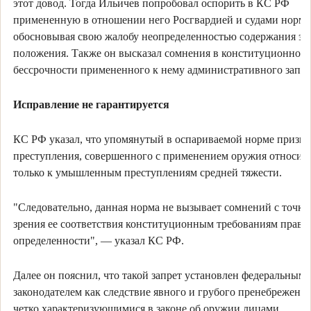
этот довод. Тогда Ильичев попробовал оспорить в КС РФ
примененную в отношении него Росгвардией и судами норму
обосновывая свою жалобу неопределенностью содержания эт
положения. Также он высказал сомнения в конституционнос
бессрочности примененного к нему административного запре
Исправление не гарантируется
КС РФ указал, что упомянутый в оспариваемой норме призна
преступления, совершенного с применением оружия относит
только к умышленным преступлениям средней тяжести.
"Следовательно, данная норма не вызывает сомнений с точки
зрения ее соответствия конституционным требованиям право
определенности", — указал КС РФ.
Далее он пояснил, что такой запрет установлен федеральным
законодателем как следствие явного и грубого пренебрежени
четко характеризующимися в законе об оружии лицами