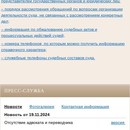
представителей государственных органов и юридических лиц;
– порядок рассмотрения обращений по вопросам организации
деятельности суда, не связанных с рассмотрением конкретных
дел;
– информация по обжалованию судебных актов и
процессуальных действий судей;
– номера телефонов, по которым можно получить информацию
справочного характера;
– служебные телефоны судебных составов суда.
ПРЕСС-СЛУЖБА
Новости
Фотогалерея
Контактная информация
Новость от 19.11.2024
Отсутствие адвоката и переводчика
версия д