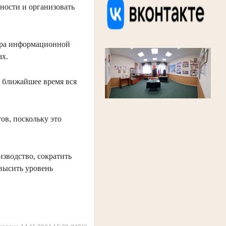
ости и организовать
тра информационной
ах.
в ближайшее время вся
ов, поскольку это
зводство, сократить
овысить уровень