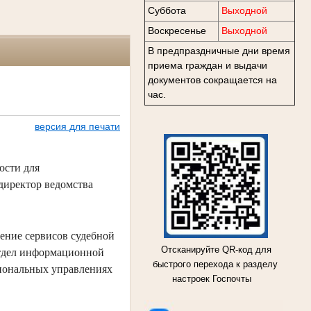
Суббота
Выходной
Воскресенье
Выходной
В предпраздничные дни время
приема граждан и выдачи
документов сокращается на
час.
версия для печати
ости для
директор ведомства
чение сервисов судебной
Отсканируйте QR-код для
 отдел информационной
быстрого перехода к разделу
гиональных управлениях
настроек Госпочты