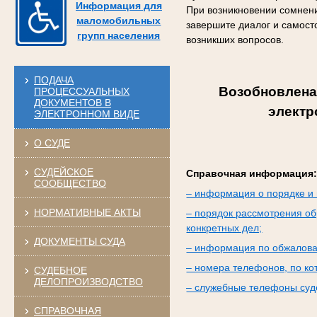
Информация для
При возникновении сомнени
маломобильных
завершите диалог и самост
групп населения
возникших вопросов.
ПОДАЧА
Возобновлена
ПРОЦЕССУАЛЬНЫХ
ДОКУМЕНТОВ В
электр
ЭЛЕКТРОННОМ ВИДЕ
О СУДЕ
СУДЕЙСКОЕ
Справочная информация
СООБЩЕСТВО
– информация о порядке и 
НОРМАТИВНЫЕ АКТЫ
– порядок рассмотрения об
конкретных дел;
ДОКУМЕНТЫ СУДА
– информация по обжалова
– номера телефонов, по к
СУДЕБНОЕ
ДЕЛОПРОИЗВОДСТВО
– служебные телефоны суде
СПРАВОЧНАЯ