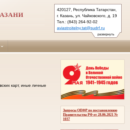
420127, Республика Татарстан,
КАЗАНИ
г. Казань, ул. Чайковского, д. 19
Тел.: (843) 264-92-02
aviastroitelny.tat@sudrf.ru
развернуть
вских карт, иные личные
Запросы ОПФР по постановлению
Правительства РФ от 28.06.2021 №
1037