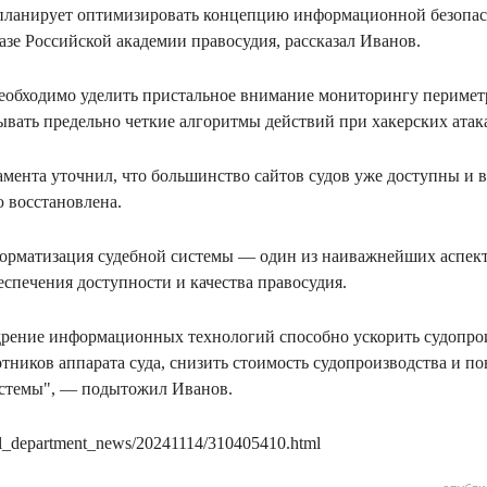
планирует оптимизировать концепцию информационной безопасн
азе Российской академии правосудия, рассказал Иванов.
необходимо уделить пристальное внимание мониторингу периме
ывать предельно четкие алгоритмы действий при хакерских атак
амента уточнил, что большинство сайтов судов уже доступны и 
ю восстановлена.
орматизация судебной системы — один из наиважнейших аспект
спечения доступности и качества правосудия.
рение информационных технологий способно ускорить судопрои
отников аппарата суда, снизить стоимость судопроизводства и п
истемы", — подытожил Иванов.
cial_department_news/20241114/310405410.html