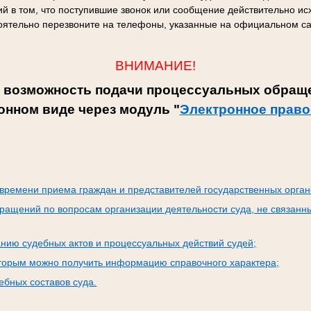
й в том, что поступившие звонок или сообщение действительно исх
оятельно перезвоните на телефоны, указанные на официальном са
ВНИМАНИЕ!
 возможность подачи процессуальных обраще
онном виде через модуль "
Электронное право
:
времени приема граждан и представителей государственных орган
ращений по вопросам организации деятельности суда, не связанн
нию судебных актов и процессуальных действий судей;
оторым можно получить информацию справочного характера;
бных составов суда.