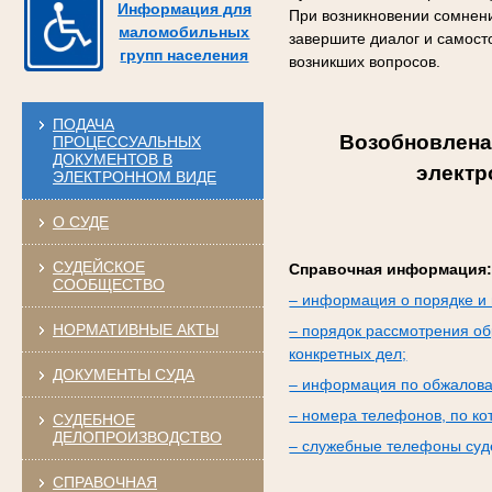
Информация для
При возникновении сомнени
маломобильных
завершите диалог и самост
групп населения
возникших вопросов.
ПОДАЧА
Возобновлена
ПРОЦЕССУАЛЬНЫХ
ДОКУМЕНТОВ В
электр
ЭЛЕКТРОННОМ ВИДЕ
О СУДЕ
СУДЕЙСКОЕ
Справочная информация
СООБЩЕСТВО
– информация о порядке и 
НОРМАТИВНЫЕ АКТЫ
– порядок рассмотрения об
конкретных дел;
ДОКУМЕНТЫ СУДА
– информация по обжалова
– номера телефонов, по к
СУДЕБНОЕ
ДЕЛОПРОИЗВОДСТВО
– служебные телефоны суде
СПРАВОЧНАЯ