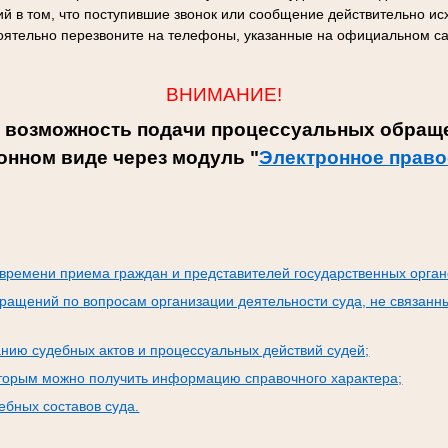
й в том, что поступившие звонок или сообщение действительно исх
оятельно перезвоните на телефоны, указанные на официальном са
ВНИМАНИЕ!
 возможность подачи процессуальных обраще
онном виде через модуль "
Электронное право
:
времени приема граждан и представителей государственных орган
ращений по вопросам организации деятельности суда, не связанн
нию судебных актов и процессуальных действий судей;
оторым можно получить информацию справочного характера;
бных составов суда.