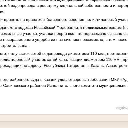
сетей водопровода в реестр муниципальной собственности и перед
л».
 принять на праве хозяйственного ведения полиэтиленовый участ
ажданского кодекса Российской Федерации, к недвижимым вещам (
земельные участки, участки недр и все, что неразрывно связано с 
 несоразмерного ущерба их назначению невозможно, в том числе 
строительства.
ого, что участок сетей водопровода диаметром 110 мм., протяженно
 полиэтиленовый участок сетей канализации диаметром 110 мм., пр
проходящих по адресу: Республика Татарстан, г. Казань, Авиастрои
ного районного суда г. Казани удовлетворены требования МКУ «А
о-Савиновского районов Исполнительного комитета муниципальног
опубли