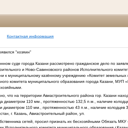
Контактная информация
оявился "хозяин"
онном суде города Казани рассмотрено гражданское дело по заяв
оительного и Ново-Савиновского районов Исполнительного комите
ани к муниципальному казённому учреждению «Комитет земельных
ного комитета муниципального образования города Казани, МУП «
схозяйными.
ано, что на территории Авиастроительного района гор. Казани нахо
да диаметром 110 мм., протяженностью 132,5 п.м., наличие колодц
ии диаметром 110 мм., протяженностью 43 п.м., наличие колодцев 3
стан, г. Казань, Авиастроительный район, ул.
обственника сетей, просил признать их бесхозяйными Обязать МКУ
и Исполнительного комитета муниципального образования г.Казан