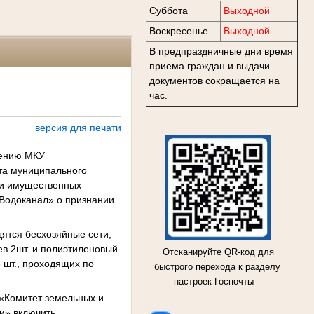
Суббота
Выходной
Воскресенье
Выходной
В предпраздничные дни время
приема граждан и выдачи
документов сокращается на
час.
версия для печати
лению МКУ
та муниципального
 и имущественных
Водоканал» о признании
дятся бесхозяйные сети,
ев 2шт. и полиэтиленовый
Отсканируйте QR-код для
 шт., проходящих по
быстрого перехода к разделу
настроек Госпочты
 «Комитет земельных и
и» включить