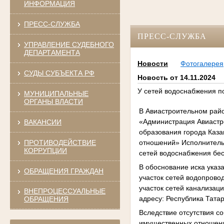
ИНФОРМАЦИЯ
ПРЕСС-СЛУЖБА
ПРЕСС-СЛУЖБА
УПРАВЛЕНИЕ СУДЕБНОГО
ДЕПАРТАМЕНТА
Новости
Фотогалерея
СУДЫ СУБЪЕКТА РФ
Новость от 14.11.2024
У сетей водоснабжения п
МУНИЦИПАЛЬНЫЕ
ОРГАНЫ ВЛАСТИ
В Авиастроительном рай
«Администрация Авиастр
ВАКАНСИИ
образования города Каз
ПРОТИВОДЕЙСТВИЕ
отношений» Исполнитель
КОРРУПЦИИ
сетей водоснабжения бе
В обоснование иска указ
ОБРАЩЕНИЯ ГРАЖДАН
участок сетей водопрово
участок сетей канализац
ВНЕПРОЦЕССУАЛЬНЫЕ
адресу: Республика Татар
ОБРАЩЕНИЯ
Вследствие отсутствия с
имущественных отношени