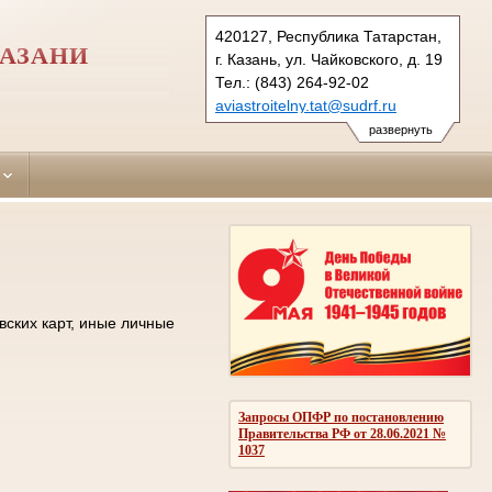
420127, Республика Татарстан,
КАЗАНИ
г. Казань, ул. Чайковского, д. 19
Тел.: (843) 264-92-02
aviastroitelny.tat@sudrf.ru
развернуть
вских карт, иные личные
Запросы ОПФР по постановлению
Правительства РФ от 28.06.2021 №
1037