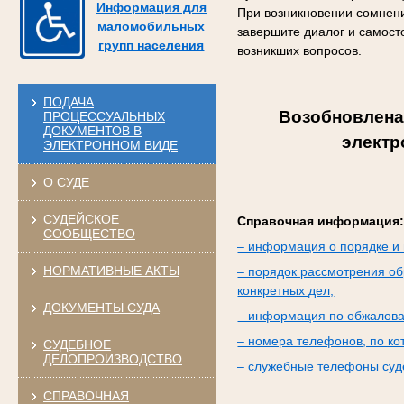
Информация для
При возникновении сомнени
маломобильных
завершите диалог и самост
групп населения
возникших вопросов.
ПОДАЧА
Возобновлена
ПРОЦЕССУАЛЬНЫХ
ДОКУМЕНТОВ В
электр
ЭЛЕКТРОННОМ ВИДЕ
О СУДЕ
СУДЕЙСКОЕ
Справочная информация
СООБЩЕСТВО
– информация о порядке и 
НОРМАТИВНЫЕ АКТЫ
– порядок рассмотрения об
конкретных дел;
ДОКУМЕНТЫ СУДА
– информация по обжалова
– номера телефонов, по к
СУДЕБНОЕ
ДЕЛОПРОИЗВОДСТВО
– служебные телефоны суде
СПРАВОЧНАЯ