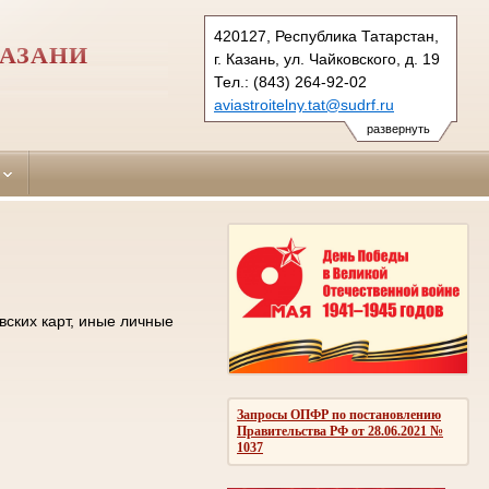
420127, Республика Татарстан,
КАЗАНИ
г. Казань, ул. Чайковского, д. 19
Тел.: (843) 264-92-02
aviastroitelny.tat@sudrf.ru
развернуть
вских карт, иные личные
Запросы ОПФР по постановлению
Правительства РФ от 28.06.2021 №
1037