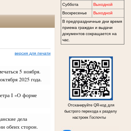
Суббота
Выходной
Воскресенье
Выходной
В предпраздничные дни время
приема граждан и выдачи
документов сокращается на
час.
версия для печати
ечаться 5 ноября.
ктября 2025 года.
етра I «О форме
Отсканируйте QR-код для
быстрого перехода к разделу
данские дела
настроек Госпочты
ии обеих сторон.