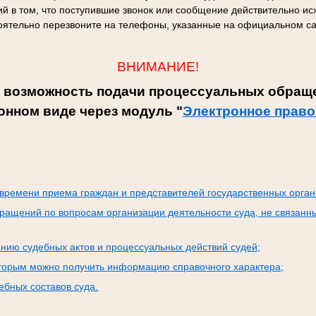
й в том, что поступившие звонок или сообщение действительно исх
оятельно перезвоните на телефоны, указанные на официальном са
ВНИМАНИЕ!
 возможность подачи процессуальных обраще
онном виде через модуль "
Электронное право
:
времени приема граждан и представителей государственных орган
ращений по вопросам организации деятельности суда, не связанн
нию судебных актов и процессуальных действий судей;
оторым можно получить информацию справочного характера;
бных составов суда.