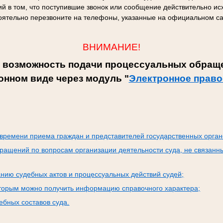
й в том, что поступившие звонок или сообщение действительно исх
оятельно перезвоните на телефоны, указанные на официальном са
ВНИМАНИЕ!
 возможность подачи процессуальных обраще
онном виде через модуль "
Электронное право
:
времени приема граждан и представителей государственных орган
ращений по вопросам организации деятельности суда, не связанн
нию судебных актов и процессуальных действий судей;
оторым можно получить информацию справочного характера;
бных составов суда.