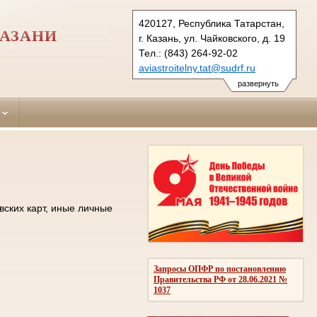
420127, Республика Татарстан,
КАЗАНИ
г. Казань, ул. Чайковского, д. 19
Тел.: (843) 264-92-02
aviastroitelny.tat@sudrf.ru
развернуть
вских карт, иные личные
Запросы ОПФР по постановлению
Правительства РФ от 28.06.2021 №
1037