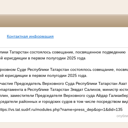
Контактная информация
лики Татарстан состоялось совещание, посвященное подведению
ей юрисдикции в первом полугодии 2025 года
Верховном Суде Республики Татарстан состоялось совещание, пос
ей юрисдикции в первом полугодии 2025 года.
частие Председатель Верховного Суда Республики Татарстан Азат
партамента в Республике Татарстан Зявдат Салихов, министр юст
ллин, заместители Председателя Верховного суда Айдар Галиакбе
седатели районных и городских судов в том числе посредством ви
ttps://vs.tat.sudrf.ru/modules.php?name=press_dep&op=1&did=135
опубли