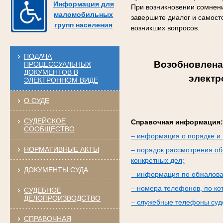
Информация для
При возникновении сомнени
маломобильных
завершите диалог и самост
групп населения
возникших вопросов.
ПОДАЧА
Возобновлена
ПРОЦЕССУАЛЬНЫХ
ДОКУМЕНТОВ В
электр
ЭЛЕКТРОННОМ ВИДЕ
О СУДЕ
СУДЕЙСКОЕ
Справочная информация
СООБЩЕСТВО
– информация о порядке и 
НОРМАТИВНЫЕ АКТЫ
– порядок рассмотрения об
конкретных дел;
ДОКУМЕНТЫ СУДА
– информация по обжалова
– номера телефонов, по к
СУДЕБНОЕ
ДЕЛОПРОИЗВОДСТВО
– служебные телефоны суде
СПРАВОЧНАЯ