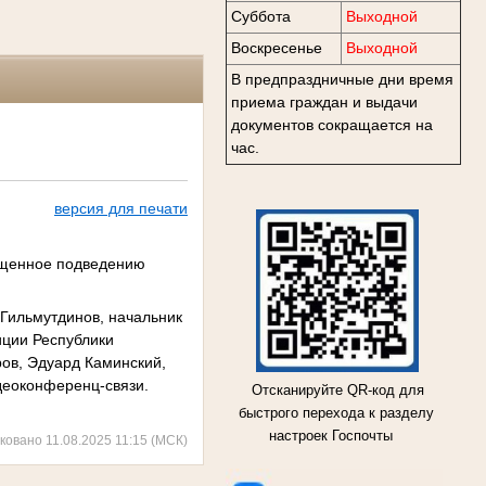
Суббота
Выходной
Воскресенье
Выходной
В предпраздничные дни время
приема граждан и выдачи
документов сокращается на
час.
версия для печати
вященное подведению
 Гильмутдинов, начальник
иции Республики
ров, Эдуард Каминский,
деоконференц-связи.
Отсканируйте QR-код для
быстрого перехода к разделу
настроек Госпочты
ковано 11.08.2025 11:15 (МСК)