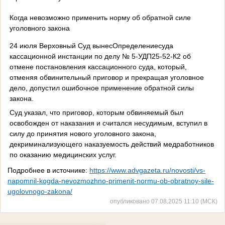
Когда невозможно применить норму об обратной силе
уголовного закона
24 июля Верховный Суд вынесОпределениесуда
кассационной инстанции по делу № 5-УДП25-52-К2 об
отмене постановления кассационного суда, который,
отменяя обвинительный приговор и прекращая уголовное
дело, допустил ошибочное применение обратной силы
закона.
Суд указал, что приговор, которым обвиняемый был
освобожден от наказания и считался несудимым, вступил в
силу до принятия нового уголовного закона,
декриминализующего наказуемость действий медработников
по оказанию медицинских услуг.
Подробнее в источнике:
https://www.advgazeta.ru/novosti/vs-
napomnil-kogda-nevozmozhno-primenit-normu-ob-obratnoy-sile-
ugolovnogo-zakona/
опубликовано 07.08.2025 11:10 (МСК)