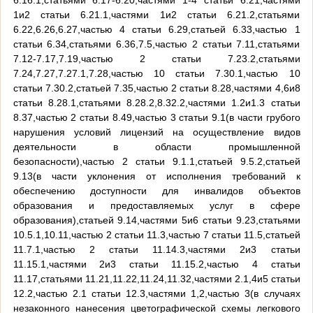
6.16.1,статьями 6.17-6.20,частями 1-4 статьи 6.21,частями
1и2 статьи 6.21.1,частями 1и2 статьи 6.21.2,статьями
6.22,6.26,6.27,частью 4 статьи 6.29,статьей 6.33,частью 1
статьи 6.34,статьями 6.36,7.5,частью 2 статьи 7.11,статьями
7.12-7.17,7.19,частью 2 статьи 7.23.2,статьями
7.24,7.27,7.27.1,7.28,частью 10 статьи 7.30.1,частью 10
статьи 7.30.2,статьей 7.35,частью 2 статьи 8.28,частями 4,6и8
статьи 8.28.1,статьями 8.28.2,8.32.2,частями 1.2и1.3 статьи
8.37,частью 2 статьи 8.49,частью 3 статьи 9.1(в части грубого
нарушения условий лицензий на осуществление видов
деятельности в области промышленной
безопасности),частью 2 статьи 9.1.1,статьей 9.5.2,статьей
9.13(в части уклонения от исполнения требований к
обеспечению доступности для инвалидов объектов
образования и предоставляемых услуг в сфере
образования),статьей 9.14,частями 5и6 статьи 9.23,статьями
10.5.1,10.11,частью 2 статьи 11.3,частью 7 статьи 11.5,статьей
11.7.1,частью 2 статьи 11.14.3,частями 2и3 статьи
11.15.1,частями 2и3 статьи 11.15.2,частью 4 статьи
11.17,статьями 11.21,11.22,11.24,11.32,частями 2.1,4и5 статьи
12.2,частью 2.1 статьи 12.3,частями 1,2,частью 3(в случаях
незаконного нанесения цветографической схемы легкового