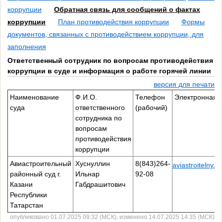
коррупции
Обратная связь для сообщений о фактах
коррупции
План противодействия коррупции
Формы
документов, связанных с противодействием коррупции, для
заполнения
Ответственный сотрудник по вопросам противодействия
коррупции в суде и информация о работе горячей линии
версия для печати
Наименование
Ф.И.О.
Телефон
Электронная 
суда
ответственного
(рабочий)
сотрудника по
вопросам
противодействия
коррупции
Авиастроительный
Хуснуллин
8(843)264-
aviastroitelny.t
районный суд г.
Ильнар
92-08
Казани
Габдрашитович
Республики
Татарстан
опубликовано 01.07.2025 09:32 (МСК), изменено 14.07.2025 14:35 (МСК)